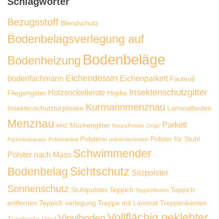
Schlagwörter
Bezugsstoff
Blendschutz
Bodenbelagsverlegung auf
Bodenbeläge
Bodenheizung
Eichendessin
bodenfachmann
Eichenparkett
Fauteuil
Insektenschutzgitter
Holzsockelleiste
Fliegengitter
Höpke
Kurmannmenznau
Insektenschutztürplissée
Laminatboden
Menznau
Parkett
Mückengitter
MHZ
NeuesPolster
Origin
Polsterei
Polster für Stuhl
Parkettreparatur
Polsterarbeit
polsterfachmann
Schwimmender
Polster nach Mass
Sichtschutz
Bodenbelag
Sitzpolster
Sonnenschutz
Stuhlpolster
Teppich
Teppich
Teppichboden
entfernen
Teppich verlegung
Treppe mit Laminat
Treppenkanten
Vollflächig geklebter
Vinylboden