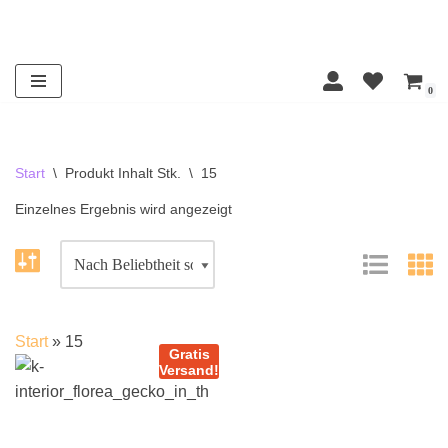
Zum
Inhalt
0
springen
Start
\
Produkt Inhalt Stk.
\
15
Einzelnes Ergebnis wird angezeigt
Start
»
15
Gratis
Versand!