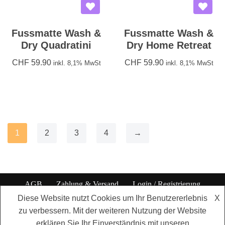
Fussmatte Wash &
Fussmatte Wash &
Dry Quadratini
Dry Home Retreat
CHF
59.90
CHF
59.90
inkl. 8,1% MwSt
inkl. 8,1% MwSt
1
2
3
4
→
AGB
Zahlung & Versand
Login / Registrierung
Datenschutzbestimmungen
Impressum
Diese Website nutzt Cookies um Ihr Benutzererlebnis
X
zu verbessern. Mit der weiteren Nutzung der Website
© 2026 by
Kurmann Interior GmbH
- Willisauerstrasse 17 - 6122
erklären Sie Ihr Einverständnis mit unseren