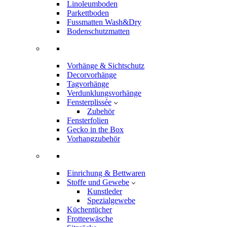
Linoleumboden
Parkettboden
Fussmatten Wash&Dry
Bodenschutzmatten
Vorhänge & Sichtschutz
Decorvorhänge
Tagvorhänge
Verdunklungsvorhänge
Fensterplissée
Zubehör
Fensterfolien
Gecko in the Box
Vorhangzubehör
Einrichung & Bettwaren
Stoffe und Gewebe
Kunstleder
Spezialgewebe
Küchentücher
Frotteewäsche