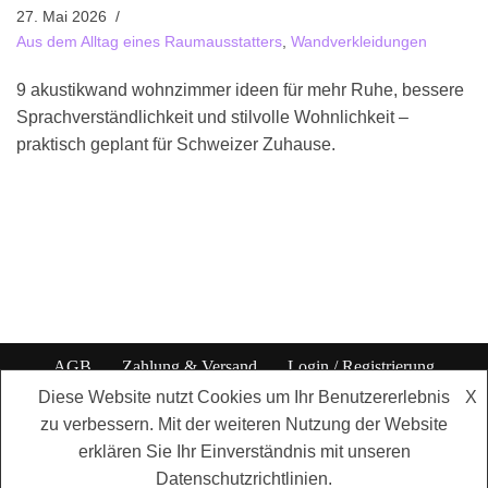
27. Mai 2026
Aus dem Alltag eines Raumausstatters
,
Wandverkleidungen
9 akustikwand wohnzimmer ideen für mehr Ruhe, bessere
Sprachverständlichkeit und stilvolle Wohnlichkeit –
praktisch geplant für Schweizer Zuhause.
AGB
Zahlung & Versand
Login / Registrierung
Datenschutzbestimmungen
Impressum
Diese Website nutzt Cookies um Ihr Benutzererlebnis
X
zu verbessern. Mit der weiteren Nutzung der Website
© 2026 by
Kurmann Interior GmbH
- Willisauerstrasse 17 - 6122
erklären Sie Ihr Einverständnis mit unseren
Menznau - tel +41 41 493 14 77 -
info@k-interior.ch
Datenschutzrichtlinien.