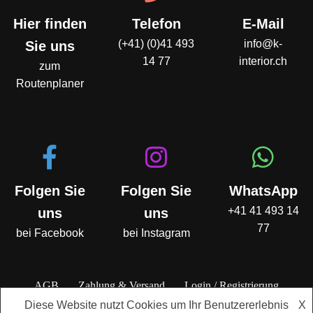
Hier finden
Telefon
E-Mail
(+41) (0)41 493
info@k-
Sie uns
14 77
interior.ch
zum
Routenplaner
Folgen Sie
Folgen Sie
WhatsApp
+41 41 493 14
uns
uns
77
bei Facebook
bei Instagram
AGB
Zahlung & Versand
Login / Registrierung
Datenschutzbestimmungen
Impressum
Diese Website nutzt Cookies um Ihr Benutzererlebnis
X