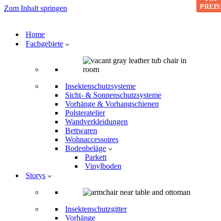
PREIS
Zum Inhalt springen
Home
Fachgebiete
Insektenschutzsysteme
Sicht- & Sonnenschutzsysteme
Vorhänge & Vorhangschienen
Polsteratelier
Wandverkleidungen
Bettwaren
Wohnaccessoires
Bodenbeläge
Parkett
Vinylboden
Storys
Insektenschutzgitter
Vorhänge