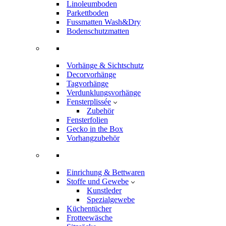
Linoleumboden
Parkettboden
Fussmatten Wash&Dry
Bodenschutzmatten
Vorhänge & Sichtschutz
Decorvorhänge
Tagvorhänge
Verdunklungsvorhänge
Fensterplissée
Zubehör
Fensterfolien
Gecko in the Box
Vorhangzubehör
Einrichung & Bettwaren
Stoffe und Gewebe
Kunstleder
Spezialgewebe
Küchentücher
Frotteewäsche