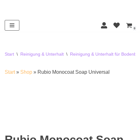
Zum
Inhalt
0
springen
Start
\
Reinigung & Unterhalt
\
Reinigung & Unterhalt für Bodenbe
Start
»
Shop
»
Rubio Monocoat Soap Universal
Rubio Monocoat Soap