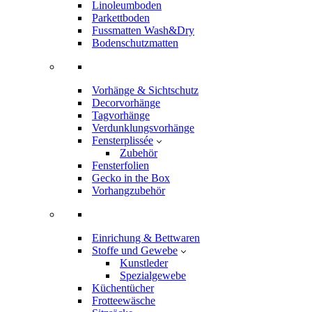
Linoleumboden
Parkettboden
Fussmatten Wash&Dry
Bodenschutzmatten
Vorhänge & Sichtschutz
Decorvorhänge
Tagvorhänge
Verdunklungsvorhänge
Fensterplissée
Zubehör
Fensterfolien
Gecko in the Box
Vorhangzubehör
Einrichung & Bettwaren
Stoffe und Gewebe
Kunstleder
Spezialgewebe
Küchentücher
Frotteewäsche