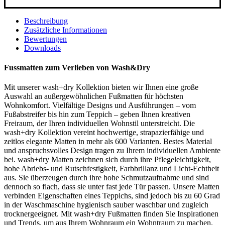
Beschreibung
Zusätzliche Informationen
Bewertungen
Downloads
Fussmatten zum Verlieben von Wash&Dry
Mit unserer wash+dry Kollektion bieten wir Ihnen eine große
Auswahl an außergewöhnlichen Fußmatten für höchsten
Wohnkomfort. Vielfältige Designs und Ausführungen – vom
Fußabstreifer bis hin zum Teppich – geben Ihnen kreativen
Freiraum, der Ihren individuellen Wohnstil unterstreicht. Die
wash+dry Kollektion vereint hochwertige, strapazierfähige und
zeitlos elegante Matten in mehr als 600 Varianten. Bestes Material
und anspruchsvolles Design tragen zu Ihrem individuellen Ambiente
bei. wash+dry Matten zeichnen sich durch ihre Pflegeleichtigkeit,
hohe Abriebs- und Rutschfestigkeit, Farbbrillanz und Licht-Echtheit
aus. Sie überzeugen durch ihre hohe Schmutzaufnahme und sind
dennoch so flach, dass sie unter fast jede Tür passen. Unsere Matten
verbinden Eigenschaften eines Teppichs, sind jedoch bis zu 60 Grad
in der Waschmaschine hygienisch sauber waschbar und zugleich
trocknergeeignet. Mit wash+dry Fußmatten finden Sie Inspirationen
und Trends, um aus Ihrem Wohnraum ein Wohntraum zu machen.