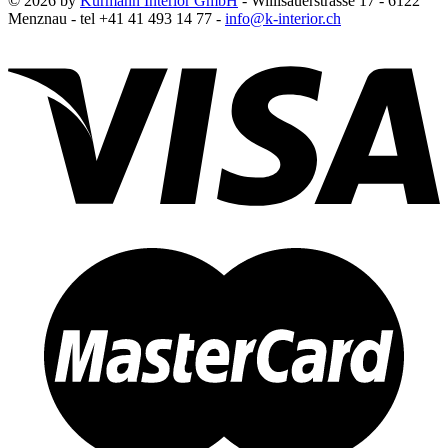
© 2026 by
Kurmann Interior GmbH
- Willisauerstrasse 17 - 6122
Menznau - tel +41 41 493 14 77 -
info@k-interior.ch