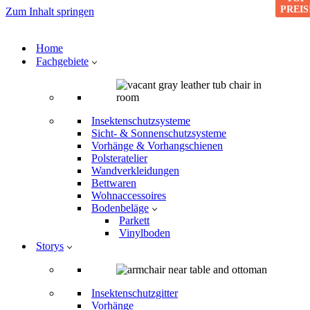
PREIS
PREIS
Zum Inhalt springen
Home
Fachgebiete
Insektenschutzsysteme
Sicht- & Sonnenschutzsysteme
Vorhänge & Vorhangschienen
Polsteratelier
Wandverkleidungen
Bettwaren
Wohnaccessoires
Bodenbeläge
Parkett
Vinylboden
Storys
Insektenschutzgitter
Vorhänge