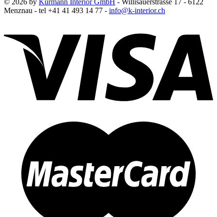
© 2026 by
Kurmann Interior GmbH
- Willisauerstrasse 17 - 6122
Menznau - tel +41 41 493 14 77 -
info@k-interior.ch