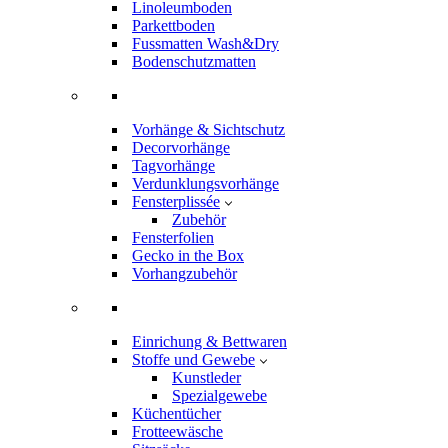
Linoleumboden
Parkettboden
Fussmatten Wash&Dry
Bodenschutzmatten
Vorhänge & Sichtschutz
Decorvorhänge
Tagvorhänge
Verdunklungsvorhänge
Fensterplissée
Zubehör
Fensterfolien
Gecko in the Box
Vorhangzubehör
Einrichung & Bettwaren
Stoffe und Gewebe
Kunstleder
Spezialgewebe
Küchentücher
Frotteewäsche