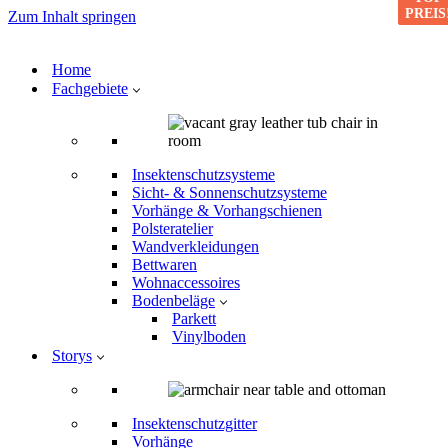
PREIS
PREIS
Zum Inhalt springen
Home
Fachgebiete
Insektenschutzsysteme
Sicht- & Sonnenschutzsysteme
Vorhänge & Vorhangschienen
Polsteratelier
Wandverkleidungen
Bettwaren
Wohnaccessoires
Bodenbeläge
Parkett
Vinylboden
Storys
Insektenschutzgitter
Vorhänge