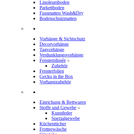
Linoleumboden
Parkettboden
Fussmatten Wash&Dry
Bodenschutzmatten
Vorhänge & Sichtschutz
Decorvorhänge
Tagvorhänge
Verdunklungsvorhänge
Fensterplissée
Zubehör
Fensterfolien
Gecko in the Box
Vorhangzubehör
Einrichung & Bettwaren
Stoffe und Gewebe
Kunstleder
Spezialgewebe
Küchentücher
Frotteewäsche