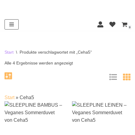
Zum
Inhalt
0
springen
Start
\
Produkte verschlagwortet mit „Ceha5“
Alle 4 Ergebnisse werden angezeigt
Start
»
Ceha5