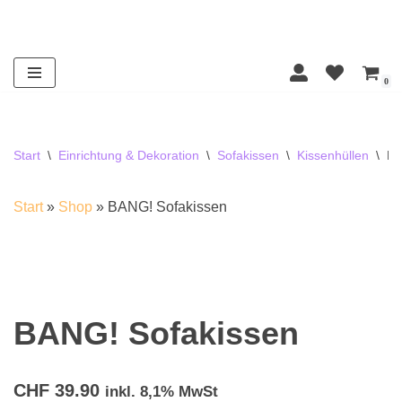
Zum
Inhalt
0
springen
Start
\
Einrichtung & Dekoration
\
Sofakissen
\
Kissenhüllen
\
BA
Start
»
Shop
»
BANG! Sofakissen
BANG! Sofakissen
CHF
39.90
inkl. 8,1% MwSt