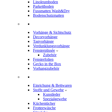
Linoleumboden
Parkettboden
Fussmatten Wash&Dry
Bodenschutzmatten
Vorhänge & Sichtschutz
Decorvorhänge
Tagvorhänge
Verdunklungsvorhänge
Fensterplissée
Zubehör
Fensterfolien
Gecko in the Box
Vorhangzubehör
Einrichung & Bettwaren
Stoffe und Gewebe
Kunstleder
Spezialgewebe
Küchentücher
Frotteewäsche