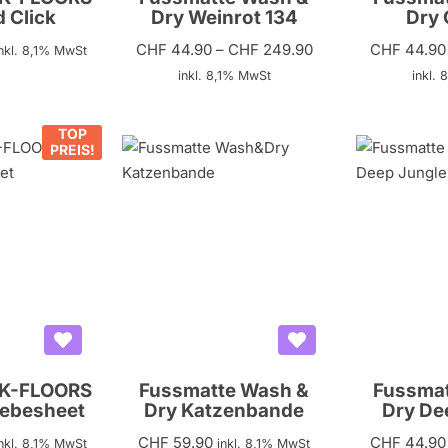
 Click
Dry Weinrot 134
Dry 
CHF
44.90
–
CHF
249.90
CHF
44.90
inkl. 8,1% MwSt
inkl. 8,1% MwSt
inkl.
TOP
PREIS!
 K-FLOORS
Fussmatte Wash &
Fussmat
lebesheet
Dry Katzenbande
Dry De
CHF
59.90
CHF
44.90
nkl. 8,1% MwSt
inkl. 8,1% MwSt