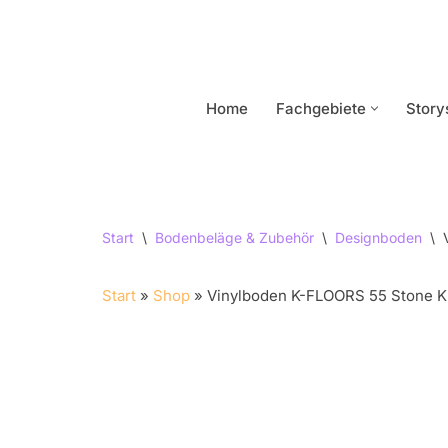
Zum
Inhalt
springen
Home
Fachgebiete
Story
Start
\
Bodenbeläge & Zubehör
\
Designboden
\
Start
»
Shop
»
Vinylboden K-FLOORS 55 Stone K