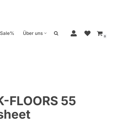
Sale%
Über uns
0
 K-FLOORS 55
sheet