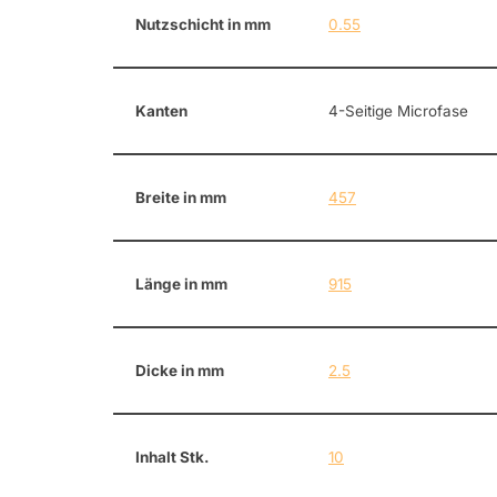
Nutzschicht in mm
0.55
Kanten
4-Seitige Microfase
Breite in mm
457
Länge in mm
915
Dicke in mm
2.5
Inhalt Stk.
10