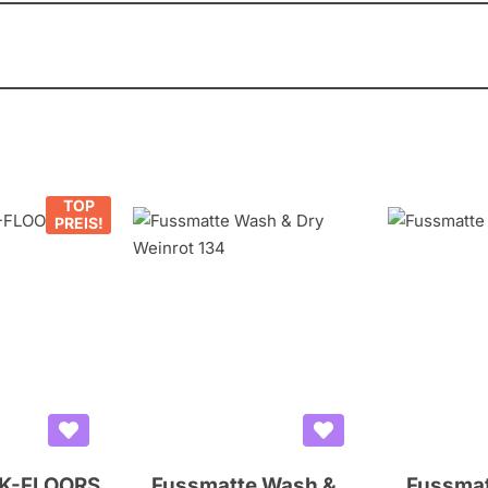
TOP
PREIS!
 K-FLOORS
Fussmatte Wash &
Fussmat