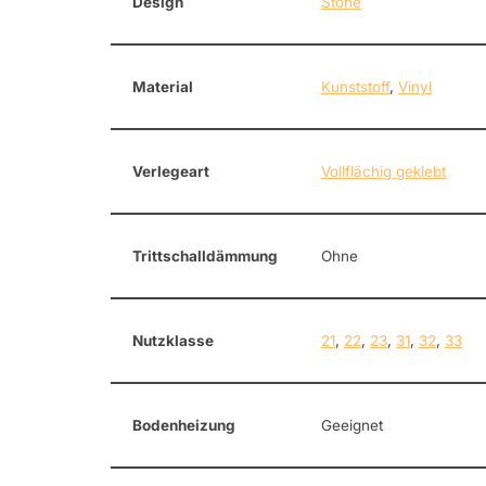
Design
Stone
Material
Kunststoff
,
Vinyl
Verlegeart
Vollflächig geklebt
Trittschalldämmung
Ohne
Nutzklasse
21
,
22
,
23
,
31
,
32
,
33
Bodenheizung
Geeignet