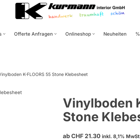
s
Offerte Anfragen
Onlineshop
Neuheiten
%
Vinylboden K-FLOORS 55 Stone Klebesheet
lebesheet
TOP
Vinylboden
PREIS!
Stone Klebe
ab
CHF
21.30
inkl. 8,1% MwSt