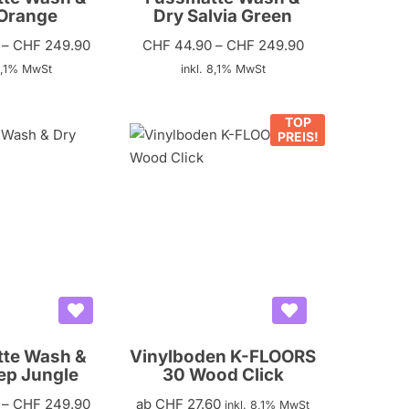
Orange
Dry Salvia Green
–
CHF
249.90
CHF
44.90
–
CHF
249.90
 8,1% MwSt
inkl. 8,1% MwSt
TOP
PREIS!
te Wash &
Vinylboden K-FLOORS
ep Jungle
30 Wood Click
–
CHF
249.90
ab
CHF
27.60
inkl. 8,1% MwSt