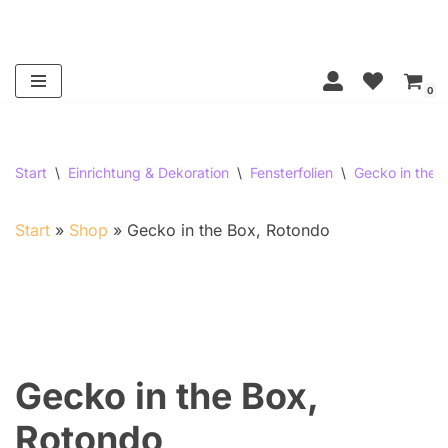
Zum
Inhalt
0
springen
Start
\
Einrichtung & Dekoration
\
Fensterfolien
\
Gecko in the 
Start
»
Shop
»
Gecko in the Box, Rotondo
Gratis
Versand!
Gecko in the Box,
Rotondo