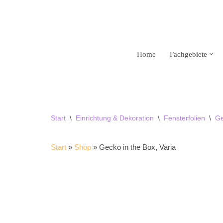
Zum
Inhalt
springen
Home
Fachgebiete
Start
\
Einrichtung & Dekoration
\
Fensterfolien
\
Ge
Start
»
Shop
»
Gecko in the Box, Varia