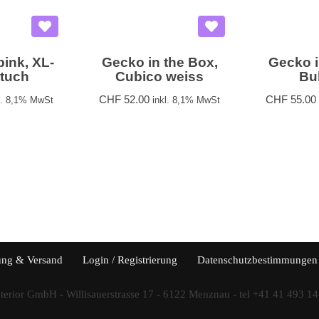
ink, XL-
Gecko in the Box,
Gecko i
dtuch
Cubico weiss
Bu
CHF
52.00
CHF
55.00
l. 8,1% MwSt
inkl. 8,1% MwSt
ung & Versand
Login / Registrierung
Datenschutzbestimmungen
terior GmbH
- Willisauerstrasse 17 - 6122 Menznau - tel +41 41 493 14