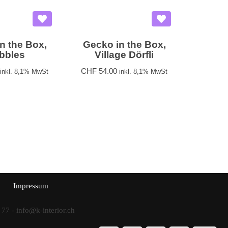
n the Box,
Gecko in the Box,
bbles
Village Dörfli
CHF
54.00
inkl. 8,1% MwSt
inkl. 8,1% MwSt
Impressum
 77 -
info@k-interior.ch