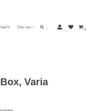
Sale%
Über uns
0
 Box, Varia
 Baumann