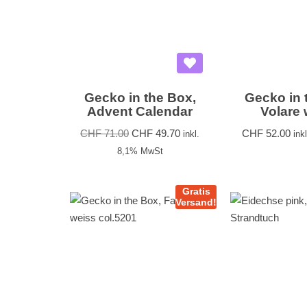
Gecko in the Box,
Gecko in 
Advent Calendar
Volare 
CHF
71.00
CHF
49.70
CHF
52.00
inkl.
ink
8,1% MwSt
Gratis
Versand!