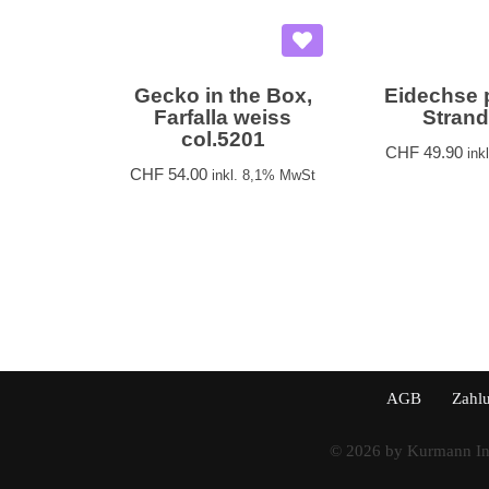
Gecko in the Box,
Eidechse p
Farfalla weiss
Stran
col.5201
CHF
49.90
ink
CHF
54.00
inkl. 8,1% MwSt
AGB
Zahl
© 2026 by
Kurmann In